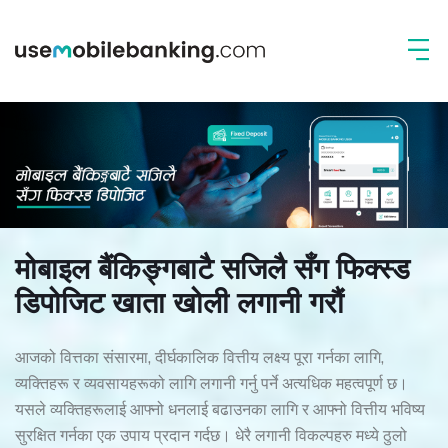
मोबाइल बैंकिङ्गबाटै सजिलै सँग फिक्स्ड
डिपोजिट खाता खोली लगानी गरौं
आजको वित्तका संसारमा, दीर्घकालिक वित्तीय लक्ष्य पूरा गर्नका लागि,
व्यक्तिहरू र व्यवसायहरूको लागि लगानी गर्नु पर्ने अत्यधिक महत्वपूर्ण छ।
यसले व्यक्तिहरूलाई आफ्नो धनलाई बढाउनका लागि र आफ्नो वित्तीय भविष्य
सुरक्षित गर्नका एक उपाय प्रदान गर्दछ। धेरै लगानी विकल्पहरु मध्ये ठुलो