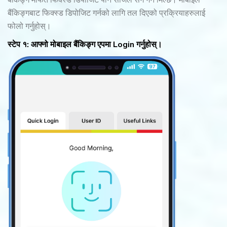
बैंकिङ्ग मार्फत फिक्स्ड डिपोजिट पनि सजिलै सँग गर्न मिल्छ। मोबाइल
बैंकिङ्गबाट फिक्स्ड डिपोजिट गर्नको लागि तल दिएको प्रक्रियाहरुलाई
फोलो गर्नुहोस्।
स्टेप १: आफ्नो मोबाइल बैंकिङ्ग एपमा Login गर्नुहोस्।