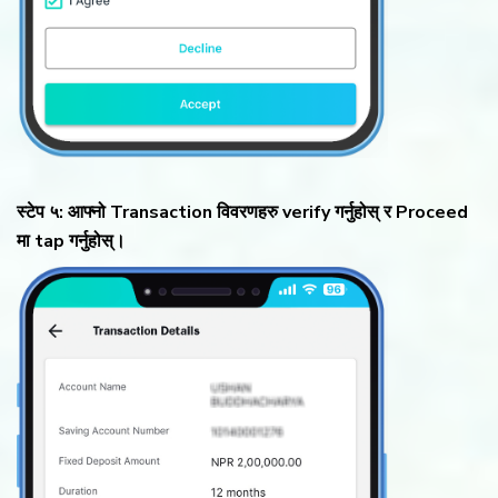
स्टेप ५: आफ्नो Transaction विवरणहरु verify गर्नुहोस् र Proceed
मा tap गर्नुहोस्।