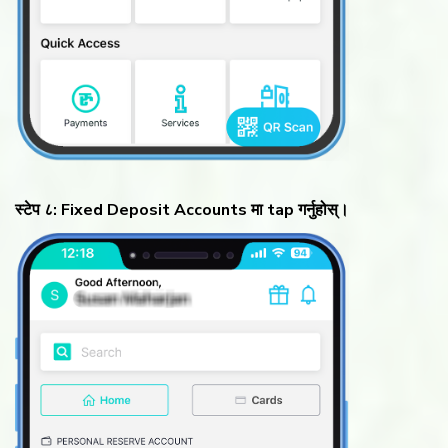
स्टेप ८: Fixed Deposit Accounts मा tap गर्नुहोस्।